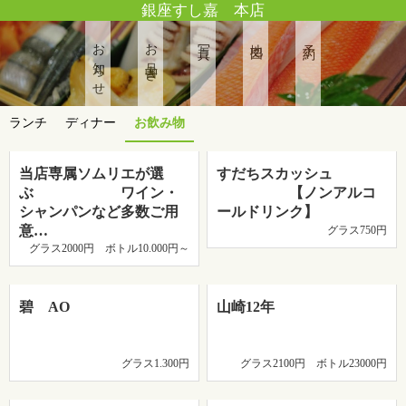
銀座すし嘉 本店
お知らせ
お品書き
写真
地図
予約
ランチ
ディナー
お飲み物
当店専属ソムリエが選
すだちスカッシュ
ぶ ワイン・
【ノンアルコ
シャンパンなど多数ご用
ールドリンク】
意…
グラス750円
グラス2000円 ボトル10.000円～
碧 AO
山崎12年
グラス1.300円
グラス2100円 ボトル23000円