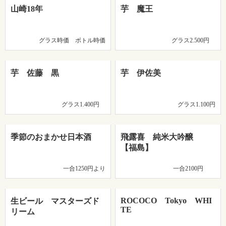
山崎18年
芋 魔王
グラス時価 ボトル時価
グラス2.500円
芋 佐藤 黒
芋 伊佐美
グラス1.400円
グラス1.100円
季節のおまかせ日本酒
飛露喜 純米大吟醸
【福島】
一合1250円より
一合2100円
ROCOCO Tokyo WHI
生ビール マスターズド
TE
リーム