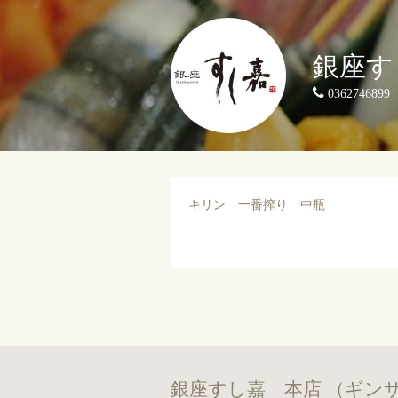
銀座す
0362746899
キリン 一番搾り 中瓶
銀座すし嘉 本店 （ギン