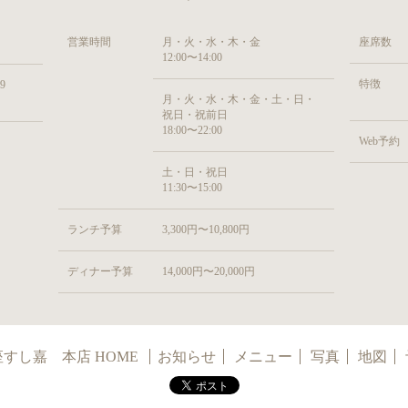
営業時間
月・火・水・木・金
座席数
12:00〜14:00
特徴
9
月・火・水・木・金・土・日・
祝日・祝前日
18:00〜22:00
Web予約
土・日・祝日
11:30〜15:00
ランチ予算
3,300円〜10,800円
ディナー予算
14,000円〜20,000円
すし嘉 本店 HOME
お知らせ
メニュー
写真
地図