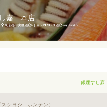
し嘉 本店
東京都中央区銀座6丁目8-19 VORT銀座miyuki st.5F
銀座すし嘉
ザスシヨシ ホンテン）