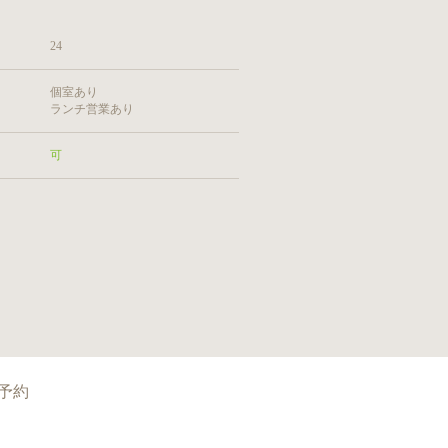
24
個室あり
ランチ営業あり
可
予約