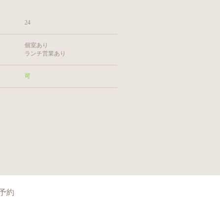
24
個室あり
ランチ営業あり
可
予約