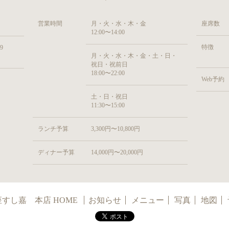
営業時間
月・火・水・木・金
座席数
12:00〜14:00
特徴
9
月・火・水・木・金・土・日・
祝日・祝前日
18:00〜22:00
Web予約
土・日・祝日
11:30〜15:00
ランチ予算
3,300円〜10,800円
ディナー予算
14,000円〜20,000円
すし嘉 本店 HOME
お知らせ
メニュー
写真
地図