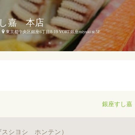
し嘉 本店
東京都中央区銀座6丁目8-19 VORT銀座miyuki st.5F
銀座すし嘉
ザスシヨシ ホンテン）