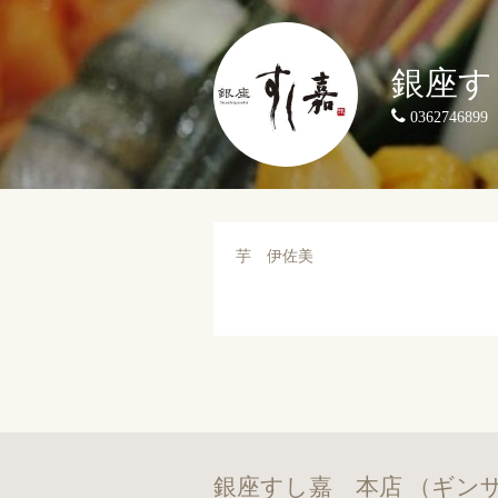
銀座す
0362746899
芋 伊佐美
銀座すし嘉 本店 （ギン